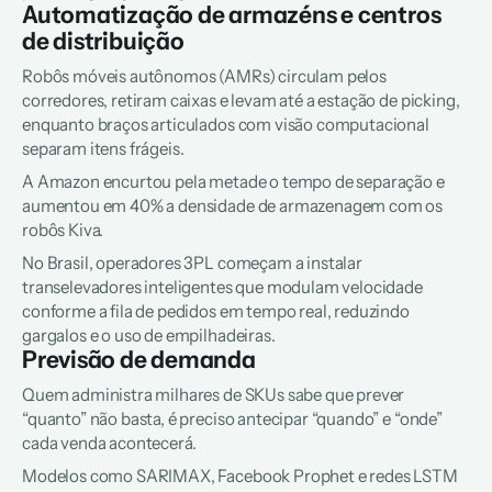
Automatização de armazéns e centros 
de distribuição
Robôs móveis autônomos (AMRs) circulam pelos 
corredores, retiram caixas e levam até a estação de picking, 
enquanto braços articulados com visão computacional 
separam itens frágeis. 
A Amazon encurtou pela metade o tempo de separação e 
aumentou em 40% a densidade de armazenagem com os 
robôs Kiva. 
No Brasil, operadores 3PL começam a instalar 
transelevadores inteligentes que modulam velocidade 
conforme a fila de pedidos em tempo real, reduzindo 
gargalos e o uso de empilhadeiras.  
Previsão de demanda
Quem administra milhares de SKUs sabe que prever 
“quanto” não basta, é preciso antecipar “quando” e “onde” 
cada venda acontecerá. 
Modelos como SARIMAX, Facebook Prophet e redes LSTM 