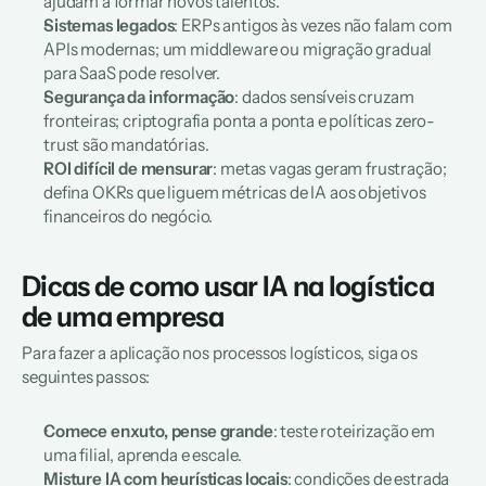
ajudam a formar novos talentos.  
Sistemas legados
: ERPs antigos às vezes não falam com 
APIs modernas; um middleware ou migração gradual 
para SaaS pode resolver.  
Segurança da informação
: dados sensíveis cruzam 
fronteiras; criptografia ponta a ponta e políticas zero-
trust são mandatórias.  
ROI difícil de mensurar
: metas vagas geram frustração; 
defina OKRs que liguem métricas de IA aos objetivos 
financeiros do negócio.  
Dicas de como usar IA na logística 
de uma empresa
Para fazer a aplicação nos processos logísticos, siga os 
seguintes passos:
Comece enxuto, pense grande
: teste roteirização em 
uma filial, aprenda e escale.  
Misture IA com heurísticas locais
: condições de estrada 