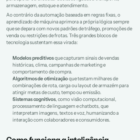
armazenagem, estoque e atendimento. 
Ao contrário da automação baseada em regras fixas, o 
aprendizado de máquina aprimora a própria lógica sempre 
que se depara com novos padrões de tráfego, promoções de 
venda ou restrições de frotas. Três grandes blocos de 
tecnologia sustentam essa virada:  
Modelos preditivos
 que capturam sinais de vendas 
históricas, clima, campanhas de marketing e 
comportamento de compra.  
Algoritmos de otimização
 que testam milhares de 
combinações de rota, carga ou layout de armazém para 
atingir metas de custo, tempo ou emissão.  
Sistemas cognitivos
, como visão computacional, 
processamento de linguagem e chatbots, que 
interpretam imagens, textos e voz, humanizando a 
interação com colaboradores e consumidores.  