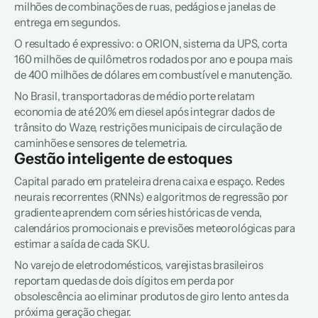
milhões de combinações de ruas, pedágios e janelas de 
entrega em segundos.
O resultado é expressivo: o ORION, sistema da UPS, corta 
160 milhões de quilômetros rodados por ano e poupa mais 
de 400 milhões de dólares em combustível e manutenção. 
No Brasil, transportadoras de médio porte relatam 
economia de até 20% em diesel após integrar dados de 
trânsito do Waze, restrições municipais de circulação de 
caminhões e sensores de telemetria.  
Gestão inteligente de estoques
Capital parado em prateleira drena caixa e espaço. Redes 
neurais recorrentes (RNNs) e algoritmos de regressão por 
gradiente aprendem com séries históricas de venda, 
calendários promocionais e previsões meteorológicas para 
estimar a saída de cada SKU. 
No varejo de eletrodomésticos, varejistas brasileiros 
reportam quedas de dois dígitos em perda por 
obsolescência ao eliminar produtos de giro lento antes da 
próxima geração chegar.  