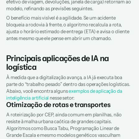
efetivo de viagem, devoluções, janela de carga) retornam ao 
modelo, refinando as previsões seguintes.  
O benefício mais visível é a agilidade. Se um acidente 
bloqueia a rodovia à frente, o algoritmo recalcula a rota, 
ajusta o horário estimado de entrega (ETA) e avisa o cliente 
antes mesmo que ele pense em abrir um chamado.  
Principais aplicações de IA na 
logística
À medida que a digitalização avança, a IA já executa boa 
parte do “trabalho pesado” dentro das operações logísticas. 
Abaixo, você encontra alguns 
exemplos de aplicação da 
inteligência artificial
 nesse setor:
Otimização de rotas e transportes
A roteirização por CEP, ainda comum em planilhas, não 
resiste à malha urbana caótica de grandes capitais. 
Algoritmos como Busca Tabu, Programação Linear de 
Grande Escala e mesmo modelos genéticos vasculham 