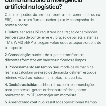
Como funciona a inteligência 
artificial na logística?
Quando o pedido de um cliente entra no e-commerce ou no 
ERP, inicia-se um fluxo de dados que a IA acompanha de 
ponta a ponta:  
1. Coleta
: sensores IoT registram localização de caminhões, 
temperatura de contêineres e vibração de pallets; sistemas 
TMS, WMS e ERP entregam volumes de estoque e ordens de 
transporte.  
2. Consolidação
: núcleos de big data transformam 
diferentes formatos em bancos unificados e limpos.  
3. Processamento em tempo real
: modelos de machine 
learning calculam previsão de demanda, definem estoque 
mínimo viável ou redesenham rotas mais curtas.  
4. Decisão assistida
: dashboards exibem recomendações 
para gestores ou geram ordens automáticas, como 
reabastecer um CD, remanejar um motorista.  
5. Aprendizado contínuo
: resultados operacionais (tempo 