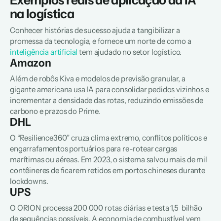
Exemplos reais de aplicação da IA 
na logística
Conhecer histórias de sucesso ajuda a tangibilizar a 
promessa da tecnologia, e fornece um norte de como a 
inteligência artificial
 tem ajudado no setor logístico.
Amazon  
Além de robôs Kiva e modelos de previsão granular, a 
gigante americana usa IA para consolidar pedidos vizinhos e 
incrementar a densidade das rotas, reduzindo emissões de 
carbono e prazos do Prime.  
DHL  
O “Resilience360” cruza clima extremo, conflitos políticos e 
engarrafamentos portuários para re-rotear cargas 
marítimas ou aéreas. Em 2023, o sistema salvou mais de mil 
contêineres de ficarem retidos em portos chineses durante 
lockdowns.  
UPS  
O ORION processa 200 000 rotas diárias e testa 1,5  bilhão 
de sequências possíveis. A economia de combustível vem 