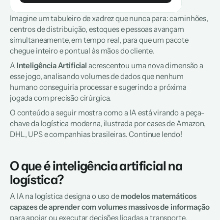
Imagine um tabuleiro de xadrez que nunca para: caminhões, 
centros de distribuição, estoques e pessoas avançam 
simultaneamente, em tempo real, para que um pacote 
chegue inteiro e pontual às mãos do cliente. 
A
 Inteligência Artificial
 acrescentou uma nova dimensão a 
esse jogo, analisando volumes de dados que nenhum 
humano conseguiria processar e sugerindo a próxima 
jogada com precisão cirúrgica. 
O conteúdo a seguir mostra como a IA está virando a peça-
chave da logística moderna, ilustrada por cases de Amazon, 
DHL, UPS e companhias brasileiras. Continue lendo!
O que é inteligência artificial na 
logística?
A IA na logística designa o uso de 
modelos matemáticos 
capazes de aprender com volumes massivos de informação
para apoiar ou executar decisões ligadas a transporte, 