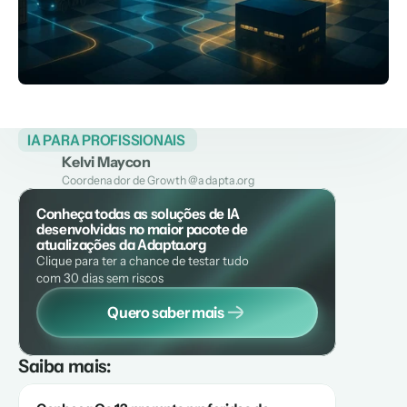
IA PARA PROFISSIONAIS 
Kelvi Maycon
Coordenador de Growth @adapta.org
Conheça todas as soluções de IA 
desenvolvidas no maior pacote de 
atualizações da Adapta.org
Clique para ter a chance de testar tudo 
com 30 dias sem riscos
Quero saber mais
Saiba mais: