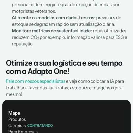
precária podem exigir regras de exceção definidas por 
motoristas veteranos.  
Alimente os modelos com dados frescos
: previsões de 
estoque se degradam rápido sem atualização diária.  
Monitore métricas de sustentabilidade
: rotas otimizadas 
reduzem CO₂ por exemplo, informação valiosa para ESG e 
reputação.  
Otimize a sua logística e seu tempo 
com a Adapta One!
Fale com nossos especialistas
 e veja como colocar a IA para 
trabalhar a favor das suas rotas, estoques e margens agora 
mesmo!
Mapa
Produtos
Carreiras
CONTRATANDO
Para Empresas