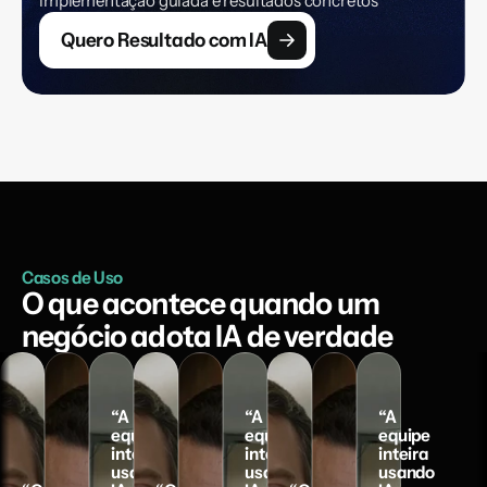
implementação guiada e resultados concretos
Quero Resultado com IA
Casos de Uso
O que acontece quando um 
negócio adota IA de verdade
“A
“A
“A
equipe
equipe
equipe
inteira
inteira
inteira
usando
usando
usando