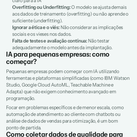
claro para a IA
Overfitting ou Underfitting:
 O modelo se ajusta demais 
aos dados de treinamento (overfitting) ou não aprende o 
suficiente (underfitting).
Ignorar a ética e o viés:
 Não considerar as implicações 
sociais e os vieses nos dados.
Falta de testes e avaliação contínua:
 Não testar 
adequadamente o modelo antes da implantação.
IA para pequenas empresas: como 
começar?
Pequenas empresas podem começar com IA utilizando 
ferramentas e plataformas simplificadas (como IBM Watson 
Studio, Google Cloud AutoML, Teachable Machine e 
Adapta) que não exigem conhecimento avançado em 
programação.
Focar em problemas específicos e de menor escala, como 
automação de atendimento ao cliente com chatbots ou 
análise de dados de vendas para otimização, é um bom 
ponto de partida.
Como coletar dados de qualidade para 