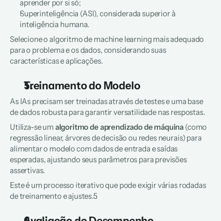
aprender por si só;
Superinteligência (ASI), considerada superior à 
inteligência humana.
Selecione o algoritmo de 
machine learning
 mais adequado 
para o problema e os dados, considerando suas 
características e aplicações.
Treinamento do Modelo
As IAs precisam ser treinadas através de testes e uma base 
de dados robusta para garantir versatilidade nas respostas.
Utiliza-se um 
algoritmo de aprendizado de máquina
 (como 
regressão linear, árvores de decisão ou redes neurais) para 
alimentar o modelo com dados de entrada e saídas 
esperadas, ajustando seus parâmetros para previsões 
assertivas.
Este é um processo iterativo que pode exigir várias rodadas 
de treinamento e ajustes.5
Avaliação do Desempenho