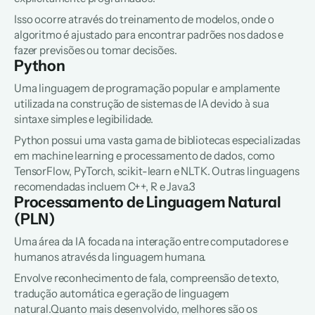
Isso ocorre através do treinamento de modelos, onde o 
algoritmo é ajustado para encontrar padrões nos dados e 
fazer previsões ou tomar decisões.
Python
Uma linguagem de programação popular e amplamente 
utilizada na construção de sistemas de IA devido à sua 
sintaxe simples e legibilidade.
Python possui uma vasta gama de bibliotecas especializadas 
em 
machine learning
 e processamento de dados, como 
TensorFlow, PyTorch, scikit-learn e NLTK. Outras linguagens 
recomendadas incluem C++, R e Java.3
Processamento de Linguagem Natural 
(PLN)
Uma área da IA focada na interação entre computadores e 
humanos através da linguagem humana.
Envolve reconhecimento de fala, compreensão de texto, 
tradução automática e geração de linguagem 
natural.Quanto mais desenvolvido, melhores são os 