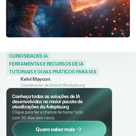
CURIOSIDADES IA
FERRAMENTAS E RECURSOS DE IA
TUTORIAIS E GUIAS PRÁTICOS PARA IAS
Kelvi Maycon
Coordenador de Growth @adapta.org
Conheça todas as soluções de IA 
desenvolvidas no maior pacote de 
atualizações da Adapta.org
Clique para ter a chance de testar tudo 
com 30 dias sem riscos
Quero saber mais