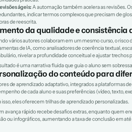
evisões ágeis:
 A automação também acelera as revisões. Os 
edundantes, indicar termos complexos que precisam de gloss
oras de reescrita.
mento da qualidade e consistência d
do vários autores colaboram em um mesmo curso, o risco de 
amentas de IA, como analisadores de coerência textual, esca
bulário, nivelar a profundidade conceitual e ajustar trechos p
sultado é uma narrativa fluida que guia o aluno sem sobressal
rsonalização do conteúdo para difer
res de aprendizado adaptativo, integrados a plataformas de
mpenho de cada aluno e suas preferências (vídeo, texto, exer
isso, eles oferecem trilhas de aprendizado personalizadas.
 avança rápido recebe desafios extras, enquanto quem enc
são ou infográficos, aumentando a taxa de conclusão em até