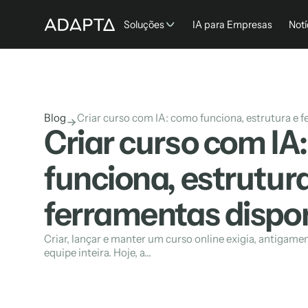
Soluções
IA para Empresas
Notí
Blog
Criar curso com IA: como funciona, estrutura e 
Criar curso com IA
funciona, estrutur
ferramentas dispon
Criar, lançar e manter um curso online exigia, antigame
equipe inteira. Hoje, a...