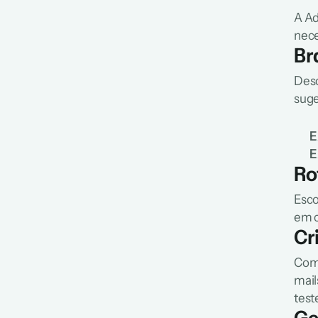
A Ad
nece
Br
Desc
suge
E
E
Ro
Esco
em c
Cr
Com 
mail
test