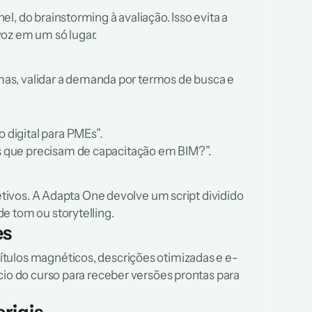
, do brainstorming à avaliação. Isso evita a 
voz em um só lugar.
temas, validar a demanda por termos de busca e 
 digital para PMEs”.
os que precisam de capacitação em BIM?”.
jetivos. A Adapta One devolve um script dividido 
e tom ou storytelling.
es
ítulos magnéticos, descrições otimizadas e e-
cio do curso para receber versões prontas para 