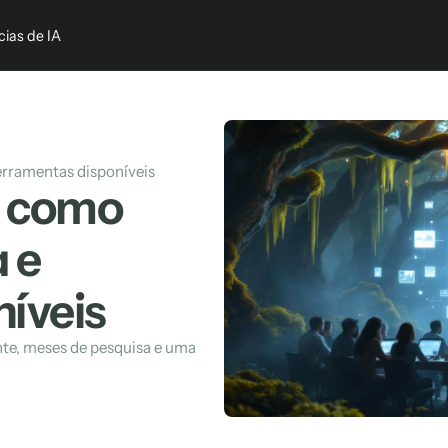
cias de IA
ferramentas disponíveis
: como
a e
íveis
nte, meses de pesquisa e uma 