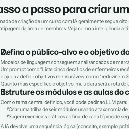
asso a passo para criar um
rnada de criação de um curso com IA geralmente segue oito et
otipagem da área de membros. Veja como a inteligência artifi
.
Defina o público-alvo e o objetivo d
Modelos de linguagem conseguem analisar dados de mercad
Um prompt como “Liste cinco desafios de enfermeiros recé
e ajuda a definir objetivos mensuráveis, como “reduzir em 
Quanto mais específico o objetivo, mais clara será a rota de
Estruture os módulos e as aulas do 
Com o tema central definido, você pode pedir ao LLM para:
“Criar uma trilha de seis módulos usando a taxonomia de
“Sugerir exercícios práticos ao final de cada tópico de se
A IA devolve uma sequência lógica (conceito, exemplo, prátic