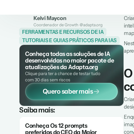
Kelvi Maycon
Cria
Coordenador de Growth @adapta.org
inte
FERRAMENTAS E RECURSOS DE IA
mape
TUTORIAIS E GUIAS PRÁTICOS PARA IAS
Nest
apre
Conheça todas as soluções de IA 
desenvolvidas no maior pacote de 
atualizações da Adapta.org
O
Clique para ter a chance de testar tudo 
com 30 dias sem riscos
c
Quero saber mais
Cria
desi
Saiba mais:
Enqu
imag
Conheça Os 12 prompts 
preferidos do CEO da Maior 
conv