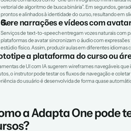
vetorial de algoritmo de busca binária”. Em segundos, gerad
prontos e alinhados à identidade do curso, resultando em sli
Gere narrações e vídeos com avata
Serviços de text-to-speech entregam vozes naturais com pau
plataformas de avatar sincronizam o áudio com expressões f
estúdio físico. Assim, produzir aulas em diferentes idiomas
ototipe a plataforma do curso ou á
amentas de UI com IA sugerem wireframes navegáveis que i
tos, o instrutor pode testar os fluxos de navegação e colet
riência do usuário é desenvolvida de forma quase automátic
omo a Adapta One pode te a
ursos?