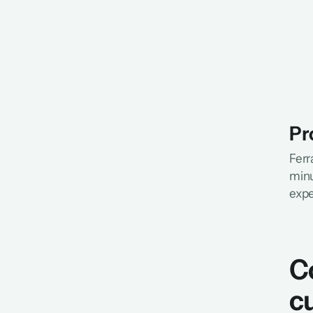
Pr
Ferr
minu
expe
C
c