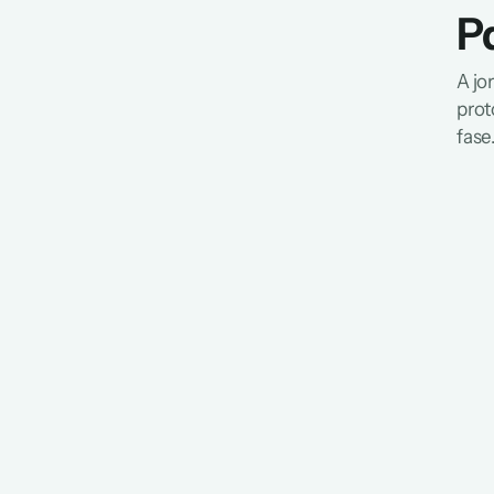
P
A jo
prot
fase