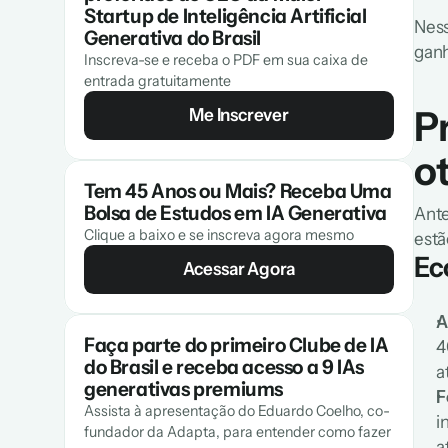
Startup de Inteligência Artificial 
Ness
Generativa do Brasil
ganh
Inscreva-se e receba o PDF em sua caixa de 
entrada gratuitamente
Pr
Me Inscrever
o
Tem 45 Anos ou Mais? Receba Uma 
Bolsa de Estudos em IA Generativa
Ante
Clique a baixo e se inscreva agora mesmo
estã
Ec
Acessar Agora
A
Faça parte do primeiro Clube de IA 
4
do Brasil e receba acesso a 9 IAs 
a
generativas premiums
F
Assista à apresentação do Eduardo Coelho, co-
i
fundador da Adapta, para entender como fazer 
a