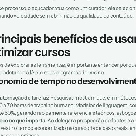
e processo, o educador atua como um curador: ele seleciona,
ando velocidade sem abrir mão da qualidade do conteúdo.
incipais benefícios de usar 
timizar cursos
s de explorar as ferramentas, é importante entender por que 
o adotando a IA em seus programas de ensino.
onomia de tempo no desenvolvimen
utomação de tarefas:
 Pesquisas mostram que, em métodos tr
0 a 70 horas de trabalho humano. Modelos de linguagem, c
té 60%, gerando rapidamente referenciais teóricos, esboços
oco no que importa:
 Ao delegar a prospecção de fontes e a re
nvestir o tempo economizado na curadoria de casos reais, ent
tividades práticas.