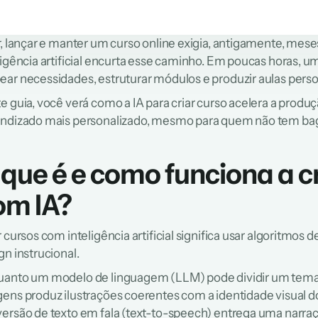
r, lançar e manter um curso online exigia, antigamente, meses
ligência artificial encurta esse caminho. Em poucas horas,
ar necessidades, estruturar módulos e produzir aulas perso
e guia, você verá como a IA para criar curso acelera a produçã
ndizado mais personalizado, mesmo para quem não tem ba
 que é e como funciona a cr
om IA?
r cursos com inteligência artificial significa usar algoritmos
gn instrucional.
anto um modelo de linguagem (LLM) pode dividir um tema
ens produz ilustrações coerentes com a identidade visual 
ersão de texto em fala (text-to-speech) entrega uma narraç