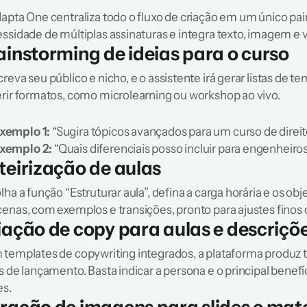
apta One centraliza todo o fluxo de criação em um único painel
ssidade de múltiplas assinaturas e integra texto, imagem e 
ainstorming de ideias para o curso
reva seu público e nicho, e o assistente irá gerar listas de 
rir formatos, como microlearning ou workshop ao vivo.
xemplo 1:
 “Sugira tópicos avançados para um curso de direito
xemplo 2:
 “Quais diferenciais posso incluir para engenheir
teirização de aulas
lha a função “Estruturar aula”, defina a carga horária e os ob
enas, com exemplos e transições, pronto para ajustes finos d
iação de copy para aulas e descriçõ
templates de copywriting integrados, a plataforma produz t
s de lançamento. Basta indicar a persona e o principal benefí
es.