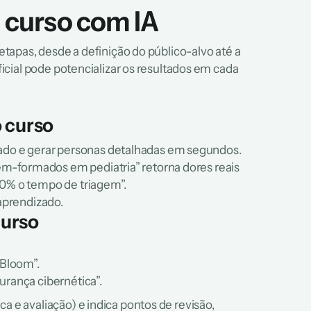
 curso com IA
apas, desde a definição do público-alvo até a 
cial pode potencializar os resultados em cada 
o curso
o e gerar personas detalhadas em segundos. 
m-formados em pediatria” retorna dores reais 
30% o tempo de triagem”.
 aprendizado.
curso
 Bloom”.
gurança cibernética”.
a e avaliação) e indica pontos de revisão, 