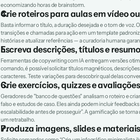
economizando horas de brainstorm.
Crie roteiros para aulas em vídeo ou
Basta informar o título, a duração desejada e o tom de voz.
transições e chamadas para ação em um template padronizad
histórias e atualizar referências — a curadoria humana gara
Escreva descrições, títulos e resum
Ferramentas de copywriting com IA entregam versões otimi
comando, é possível solicitar títulos magnéticos, descriçõe
caracteres. Teste variações para descobrir qual delas conve
Crie exercícios, quizzes e avaliaçõe
Geradores de "banco de questões" analisam o roteiro e cria
falso e estudos de caso. Eles ainda podem incluir feedbacks
escalabilidade antes de prosseguir”. A gamificação se torna
um retrabalho.
Produza imagens, slides e materiais
Solicite comandos como “Crie um infográfico minimalista il