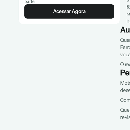
parte.
R
Acessar Agora
r
h
Au
Quan
Ferr
voca
O re
Pe
Moto
dese
Com 
Quem
revi