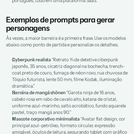
português, tudo em uma plataforma SaaS.
Exemplos de prompts para gerar 
personagens
Às vezes, a maior barreira é a primeira frase. Use os modelos 
abaixo como ponto de partida e personalize os detalhes.
Cyberpunk realista
“Retrato ¾ de detetive ciberpunk 
japonês, 35 anos, cicatriz diagonal na bochecha, trench-
coat preto de couro, fumaça de néon roxo, rua chuvosa de 
Tóquio futurista, lente 50 mm, filme Kodak, iluminação 
dramática.”
Heroína de mangá shōnen
“Garota ninja de 16 anos, 
cabelo rosa em rabo de cavalo alto, katana de cristal, 
uniforme azul-marinho, salto acrobático, fundo aquarela 
pastel, traço mangá anos 90.”
Mascote corporativo minimalista
“Avatar flat design, cor 
principal azul-petróleo, formato circular, expressão 
amigável, óculos de leitura, segurando tablet com gráfico 