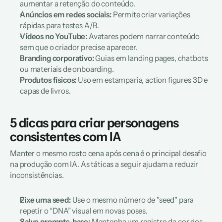
aumentar a retenção do conteúdo.
Anúncios em redes sociais:
 Permite criar variações 
rápidas para testes A/B.
Vídeos no YouTube:
 Avatares podem narrar conteúdo 
sem que o criador precise aparecer.
Branding corporativo:
 Guias em landing pages, chatbots 
ou materiais de onboarding.
Produtos físicos:
 Uso em estamparia, action figures 3D e 
capas de livros.
5 dicas para criar personagens 
consistentes com IA
Manter o mesmo rosto cena após cena é o principal desafio 
na produção com IA. As táticas a seguir ajudam a reduzir 
inconsistências.
Fixe uma seed:
 Use o mesmo número de "seed" para 
repetir o “DNA” visual em novas poses.
Salve prompts-base:
 Mantenha um registro da cor dos 