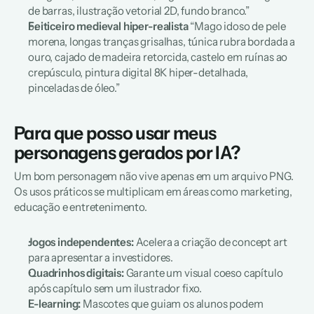
de barras, ilustração vetorial 2D, fundo branco.”
Feiticeiro medieval hiper-realista
“Mago idoso de pele 
morena, longas tranças grisalhas, túnica rubra bordada a 
ouro, cajado de madeira retorcida, castelo em ruínas ao 
crepúsculo, pintura digital 8K hiper-detalhada, 
pinceladas de óleo.”
Para que posso usar meus 
personagens gerados por IA?
Um bom personagem não vive apenas em um arquivo PNG. 
Os usos práticos se multiplicam em áreas como marketing, 
educação e entretenimento.
Jogos independentes:
 Acelera a criação de 
concept art
para apresentar a investidores.
Quadrinhos digitais:
 Garante um visual coeso capítulo 
após capítulo sem um ilustrador fixo.
E-learning:
 Mascotes que guiam os alunos podem 