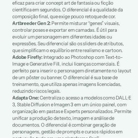
eficaz para criar 
concept art
 de fantasia ou ficção 
científica em segundos. O diferencial é a qualidade da 
composição final, que exige pouco retoque de cor.
Artbreeder Gen 2:
 Permite misturar “genes” visuais, 
controlar poses e exportar em camadas. É útil para 
evoluir um personagem em diferentes idades ou 
expressões. Seu diferencial são os 
sliders
 de atributos, 
que simplificam o equilíbrio entre realismo e cartoon.
Adobe Firefly:
 Integrado ao Photoshop com Text-to-
Image e Generative Fill, inclui licenças comerciais. É 
perfeito para inserir o personagem diretamente no layout 
de um pôster ou banner. O diferencial é sua base de 
treinamento, que utiliza apenas imagens licenciadas, 
reduzindo riscos legais.
Adapta One:
 Centraliza o acesso a modelos como DALL·E 
3, Stable Diffusion e Imagen 3 em um único painel, com 
organização em pastas e Experts personalizados. Permite 
unificar a produção de texto, imagem e análise de 
documentos. O diferencial é combinar geração de 
personagens, gestão de prompts e cursos rápidos em 