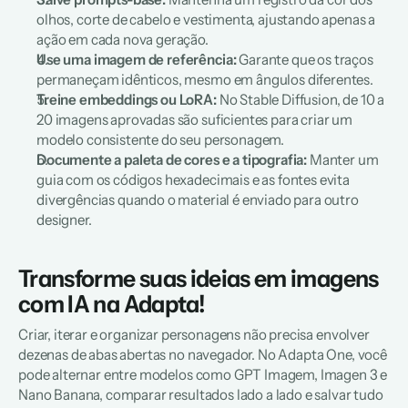
olhos, corte de cabelo e vestimenta, ajustando apenas a 
ação em cada nova geração.
Use uma imagem de referência:
 Garante que os traços 
permaneçam idênticos, mesmo em ângulos diferentes.
Treine embeddings ou LoRA:
 No Stable Diffusion, de 10 a 
20 imagens aprovadas são suficientes para criar um 
modelo consistente do seu personagem.
Documente a paleta de cores e a tipografia:
 Manter um 
guia com os códigos hexadecimais e as fontes evita 
divergências quando o material é enviado para outro 
designer.
Transforme suas ideias em imagens 
com IA na Adapta!
Criar, iterar e organizar personagens não precisa envolver 
dezenas de abas abertas no navegador. No Adapta One, você 
pode alternar entre modelos como GPT Imagem, Imagen 3 e 
Nano Banana, comparar resultados lado a lado e salvar tudo 