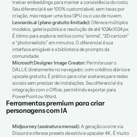
treinar 
embeddings
 para manter a consistência do rosto. 
Seu diferencial é ser 100% customizável, sem taxas por 
criação, mas requer uma boa GPU ou o uso de nuvem.
Leonardo.ai (plano gratuito limitado):
 Oferece múltiplos 
modelos, galeria pública e resolução de até 1024x1024 px. 
É ótimo para explorar estilos como “anime”, “3D cartoon” 
e “photorealistic” em minutos. O diferencial é sua 
interface amigável e a biblioteca de prompts da 
comunidade.
Microsoft Designer Image Creator:
 Permite usar o 
DALL·E diretamente no navegador, com créditos diários e 
upscale gratuito. É prático para criar avatares para redes 
sociais sem precisar de instalações. Seu diferencial é a 
integração com o Office, permitindo exportar para 
PowerPoint ou Word.
Ferramentas premium para criar 
personagens com IA
Midjourney (assinatura mensal):
 A geração ocorre via 
Discord e oferece presets de estilo e upscaler 4K. É muito 