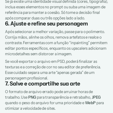
Se já existe uma identidade visual definida (cores, tipografia), 
inclua esses elementos no prompt ou suba uma imagem de 
referência para manter a coesão. Só tome a decisão final 
após comparar duas ou três opções lado a lado.
6. Ajuste e refine seu personagem
Após selecionar a melhor variação, passe para o polimento. 
Corrija mãos, alinhe os olhos, remova artefatos e realce o 
contraste. Ferramentas com a função 
“inpainting”
 permitem 
editar pontos específicos, enquanto os 
upscalers
 adicionam 
microdetalhes sem distorcer a imagem.
Se você exportar o arquivo em PSD, poderá finalizar as 
texturas e a correção de cor no seu editor de preferência. 
Esse cuidado separa uma arte “apenas gerada” de um 
personagem profissional.
7. Salve e compartilhe sua arte
O formato de arquivo errado pode arruinar horas de 
trabalho. Use 
PNG
 para transparência e retrabalho, 
JPEG
quando o peso do arquivo for uma prioridade e 
WebP
 para 
otimizar a velocidade de sites.