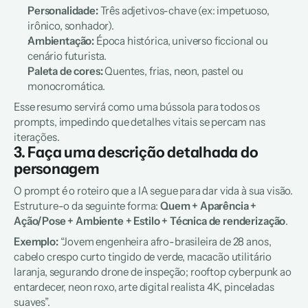
Personalidade:
 Três adjetivos-chave (ex: impetuoso, 
irônico, sonhador).
Ambientação:
 Época histórica, universo ficcional ou 
cenário futurista.
Paleta de cores:
 Quentes, frias, neon, pastel ou 
monocromática.
Esse resumo servirá como uma bússola para todos os 
prompts, impedindo que detalhes vitais se percam nas 
iterações.
3. Faça uma descrição detalhada do 
personagem
O prompt é o roteiro que a IA segue para dar vida à sua visão. 
Estruture-o da seguinte forma: 
Quem + Aparência + 
Ação/Pose + Ambiente + Estilo + Técnica de renderização
.
Exemplo:
“Jovem engenheira afro-brasileira de 28 anos, 
cabelo crespo curto tingido de verde, macacão utilitário 
laranja, segurando drone de inspeção; rooftop cyberpunk ao 
entardecer, neon roxo, arte digital realista 4K, pinceladas 
suaves”.