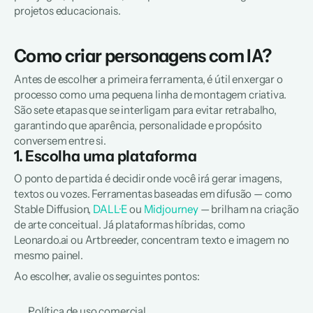
projetos educacionais.
Como criar personagens com IA?
Antes de escolher a primeira ferramenta, é útil enxergar o 
processo como uma pequena linha de montagem criativa. 
São sete etapas que se interligam para evitar retrabalho, 
garantindo que aparência, personalidade e propósito 
conversem entre si.
1. Escolha uma plataforma
O ponto de partida é decidir onde você irá gerar imagens, 
textos ou vozes. Ferramentas baseadas em difusão — como 
Stable Diffusion, 
DALL·E
 ou 
Midjourney
 — brilham na criação 
de arte conceitual. Já plataformas híbridas, como 
Leonardo.ai ou Artbreeder, concentram texto e imagem no 
mesmo painel.
Ao escolher, avalie os seguintes pontos:
Política de uso comercial.