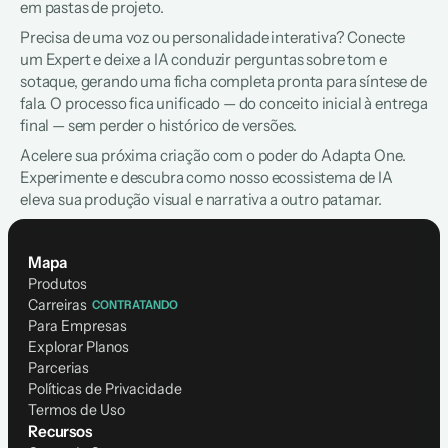
em pastas de projeto.
Precisa de uma voz ou personalidade interativa? Conecte 
um Expert e deixe a IA conduzir perguntas sobre tom e 
sotaque, gerando uma ficha completa pronta para síntese de 
fala. O processo fica unificado — do conceito inicial à entrega 
final — sem perder o histórico de versões.
Acelere sua próxima criação com o poder do Adapta One. 
Experimente e descubra como nosso ecossistema de IA 
eleva sua produção visual e narrativa a outro patamar.
Mapa
Produtos
Carreiras
CONTRATANDO
Para Empresas
Explorar Planos
Parcerias
Políticas de Privacidade
Termos de Uso
Recursos