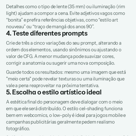
Detalhes como o tipo de lente (35 mm) ou iluminação (rim 
light) ajudam a compor a cena. Evite adjetivos vagos como 
“bonita” e prefira referências objetivas, como “estilo art 
nouveau” ou “traço de mangá dos anos 90”.
4. Teste diferentes prompts
Crie de três a cinco variações do seu prompt, alterando a 
ordem dos elementos, usando sinônimos ou ajustando o 
valor de CFG. A menor mudança pode suavizar cores, 
corrigir a anatomia ou sugerir uma nova composição.
Guarde todos os resultados: mesmo uma imagem que está 
"meio certa" pode revelar texturas ou uma iluminação que 
vale a pena reaproveitar na próxima tentativa.
5. Escolha o estilo artístico ideal
A estética final do personagem deve dialogar com o meio 
em que ele será distribuído. O estilo 
cel-shading
 funciona 
bem em webcomics, o 
low-poly
 é ideal para jogos mobile e 
campanhas publicitárias geralmente pedem realismo 
fotográfico.