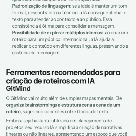
Padronização de linguagem
: se a ideia é manter um tom 
formal, descontraído ou técnico, a IA consegue alinhar o 
texto para atender ao contexto e ao público. Essa 
consistência é ótima para consolidar a mensagem.
Possibilidade de explorar múltiplos idiomas:
  ao criar um 
roteiro para um público internacional, a IA ajuda a 
replicar o conteúdo em diferentes línguas, preservando a 
essência da mensagem.
Ferramentas recomendadas para 
criação de roteiros com IA  
GitMind
O GitMind vai muito além de simples mapas mentais. Ele 
organiza brainstormings e estrutura cena a cena de um 
roteiro
, sugerindo conexões entre blocos de texto. 
Embora seja bastante utilizado em planejamento de 
projetos, seu recurso IA simplifica a criação de narrativas 
lineares ou não lineares, apresentando um esboço que você 