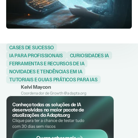
CASES DE SUCESSO
IA PARA PROFISSIONAIS 
CURIOSIDADES IA
FERRAMENTAS E RECURSOS DE IA
NOVIDADES E TENDÊNCIAS EM IA
TUTORIAIS E GUIAS PRÁTICOS PARA IAS
Kelvi Maycon
Coordenador de Growth @adapta.org
Conheça todas as soluções de IA 
desenvolvidas no maior pacote de 
atualizações da Adapta.org
Clique para ter a chance de testar tudo 
com 30 dias sem riscos