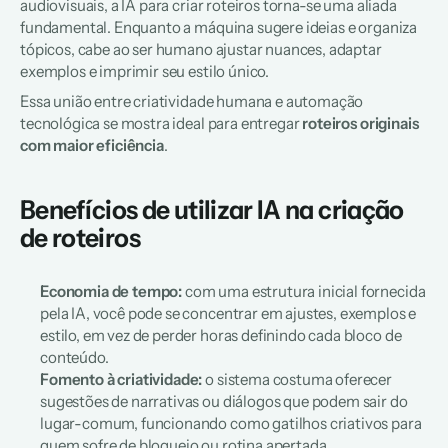
audiovisuais, a IA para criar roteiros torna-se uma aliada 
fundamental. Enquanto a máquina sugere ideias e organiza 
tópicos, cabe ao ser humano ajustar nuances, adaptar 
exemplos e imprimir seu estilo único. 
Essa união entre criatividade humana e automação 
tecnológica se mostra ideal para entregar 
roteiros originais 
com maior eficiência
.
Benefícios de utilizar IA na criação 
de roteiros  
Economia de tempo:
 com uma estrutura inicial fornecida 
pela IA, você pode se concentrar em ajustes, exemplos e 
estilo, em vez de perder horas definindo cada bloco de 
conteúdo.
Fomento à criatividade:
 o sistema costuma oferecer 
sugestões de narrativas ou diálogos que podem sair do 
lugar-comum, funcionando como gatilhos criativos para 
quem sofre de bloqueio ou rotina apertada.