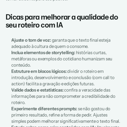
Dicas para melhorar a qualidade do 
seu roteiro com IA  
Ajuste o tom de voz:
 garanta que o texto final esteja 
adequado à cultura de quem o consome.
Inclua elementos de storytelling: 
histórias curtas, 
metáforas ou exemplos do cotidiano humanizam seu 
conteúdo.
Estruture em blocos lógicos:
 dividir o roteiro em 
introdução, desenvolvimento e conclusão (com call to 
action) facilita a gravação e edições futuras.
Valide dados e estatísticas: 
confira a veracidade das 
informações para não comprometer a credibilidade do 
roteiro.
Experimente diferentes prompts:
 se não gostou do 
primeiro resultado, refine a forma de pedir. Ajustes 
simples podem melhorar significativamente o texto final.