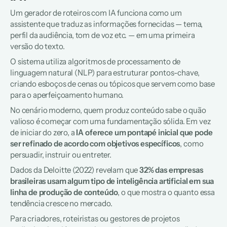
Um gerador de roteiros com IA funciona como um 
assistente que traduz as informações fornecidas — tema, 
perfil da audiência, tom de voz etc. — em uma primeira 
versão do texto. 
O sistema utiliza algoritmos de processamento de 
linguagem natural (NLP) para estruturar pontos-chave, 
criando esboços de cenas ou tópicos que servem como base 
para o aperfeiçoamento humano.
No cenário moderno, quem produz conteúdo sabe o quão 
valioso é começar com uma fundamentação sólida. Em vez 
de iniciar do zero, a 
IA oferece um pontapé inicial que pode 
ser refinado de acordo com objetivos específicos
, como 
persuadir, instruir ou entreter. 
Dados da Deloitte (2022) revelam que
 32% das empresas 
brasileiras usam algum tipo de inteligência artificial em sua 
linha de produção de conteúdo
, o que mostra o quanto essa 
tendência cresce no mercado.
Para criadores, roteiristas ou gestores de projetos 