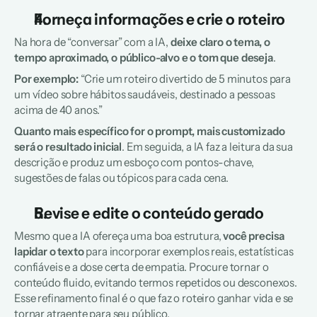
Forneça informações e crie o roteiro
Na hora de “conversar” com a IA, 
deixe claro o tema, o 
tempo aproximado, o público-alvo e o tom que deseja
. 
Por exemplo:
 “Crie um roteiro divertido de 5 minutos para 
um vídeo sobre hábitos saudáveis, destinado a pessoas 
acima de 40 anos.” 
Quanto mais específico for o prompt, mais customizado 
será o resultado inicial
. Em seguida, a IA faz a leitura da sua 
descrição e produz um esboço com pontos-chave, 
sugestões de falas ou tópicos para cada cena.
Revise e edite o conteúdo gerado
Mesmo que a IA ofereça uma boa estrutura, 
você precisa 
lapidar o texto 
para incorporar exemplos reais, estatísticas 
confiáveis e a dose certa de empatia. Procure tornar o 
conteúdo fluido, evitando termos repetidos ou desconexos. 
Esse refinamento final é o que faz o roteiro ganhar vida e se 
tornar atraente para seu público.