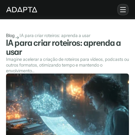
Soluções
Blog
IA para criar roteiros: aprenda a usar 
IA para Empresas
IA para criar roteiros: aprenda a
Notícias de IA
usar
Imagine acelerar a criação de roteiros para vídeos, podcasts ou 
Adapta Summit
outros formatos, otimizando tempo e mantendo o 
envolvimento...
Quero Fazer Parte
Login