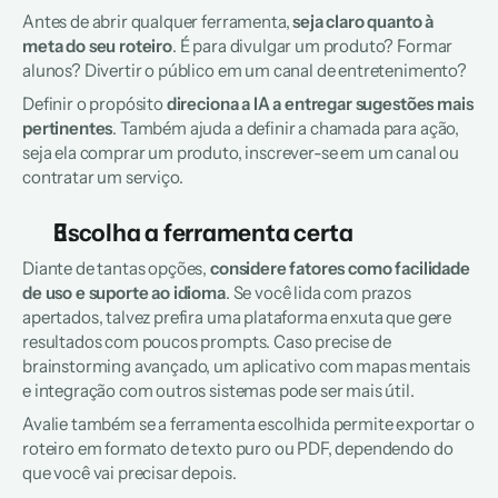
Antes de abrir qualquer ferramenta, 
seja claro quanto à 
meta do seu roteiro
. É para divulgar um produto? Formar 
alunos? Divertir o público em um canal de entretenimento? 
Definir o propósito
 direciona a IA a entregar sugestões mais 
pertinentes
. Também ajuda a definir a chamada para ação, 
seja ela comprar um produto, inscrever-se em um canal ou 
contratar um serviço.
Escolha a ferramenta certa
Diante de tantas opções, 
considere fatores como facilidade 
de uso e suporte ao idioma
. Se você lida com prazos 
apertados, talvez prefira uma plataforma enxuta que gere 
resultados com poucos prompts. Caso precise de 
brainstorming avançado, um aplicativo com mapas mentais 
e integração com outros sistemas pode ser mais útil. 
Avalie também se a ferramenta escolhida permite exportar o 
roteiro em formato de texto puro ou PDF, dependendo do 
que você vai precisar depois.