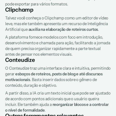
pode exportar para vários formatos.
Clipchamp
Talvez você conheça o Clipchamp como um editor de vídeo 
leve, mas ele também apresenta um recurso de Inteligência 
Artificial que 
auxilia na elaboração de roteiros curtos
. 
A plataforma fornece modelos com foco em introdução, 
desenvolvimento e chamada para ação, facilitando a jornada 
de quem precisa organizar rapidamente a parte textual 
antes de pensar nos elementos visuais.
Conteudize
O Conteudize traz uma interface clara e intuitiva, permitindo 
gerar 
esboços de roteiros, posts de blog e até discursos 
motivacionais
. Basta inserir dados sobre o gênero de 
conteúdo, duração e objetivo. 
A partir disso, a IA cria um texto inicial que pode ser ajustado 
de acordo com pontos adicionais que o usuário queira 
incluir. Ele também ajuda a
 reorganizar blocos e a controlar 
o nível de formalidade
.
Outras ferramentas relevantes